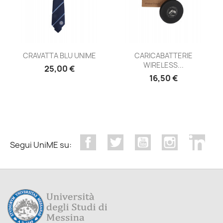
CRAVATTA BLU UNIME
CARICABATTERIE
WIRELESS...
25,00 €
16,50 €
Facebook
Twitter
YouTube
Instagram
Link
Segui UniME su: