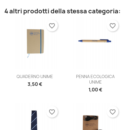
4 altri prodotti della stessa categoria:
favorite_border
favorite_border
QUADERNO UNIME
PENNA ECOLOGICA
UNIME
3,50 €
1,00 €
favorite_border
favorite_border