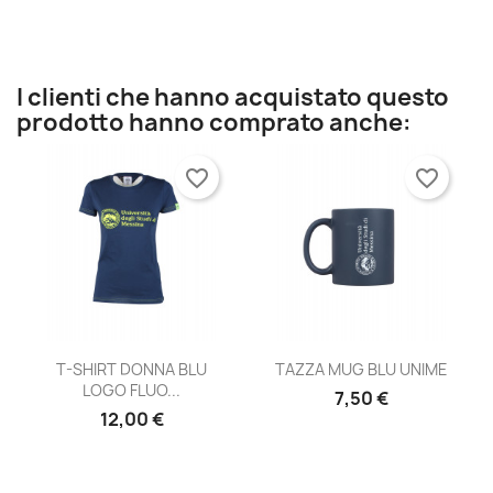
×
×
Crea lista dei desideri
Accedi
×
Nome lista dei desideri
Devi avere effettuato l'accesso per salvare dei
Aggiungi alla lista dei desideri
prodotti nella tua lista dei desideri.
I clienti che hanno acquistato questo
prodotto hanno comprato anche:
Crea nuova lista
add_circle_outline
Annulla
Accedi
favorite_border
favorite_border
Annulla
Crea lista dei desideri
T-SHIRT DONNA BLU
TAZZA MUG BLU UNIME
LOGO FLUO...
7,50 €
12,00 €